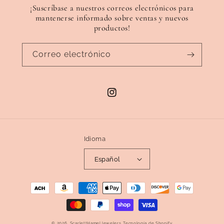
¡Suscríbase a nuestros correos electrónicos para
mantenerse informado sobre ventas y nuevos
productos!
Correo electrónico
Instagram
Idioma
Español
Formas
de
pago
© 2026,
ScarlettHamelJewelers
Tecnología de Shopify