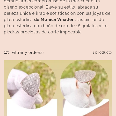
i
demuestra el compromiso de la marca con un
diseño excepcional. Eleve su estilo, abrace su
ó
belleza única e irradie sofisticación con las joyas de
n
plata esterlina
de Monica Vinader
, las piezas de
plata esterlina con baño de oro de 18 quilates y las
:
piedras preciosas de corte impecable.
Filtrar y ordenar
1 producto