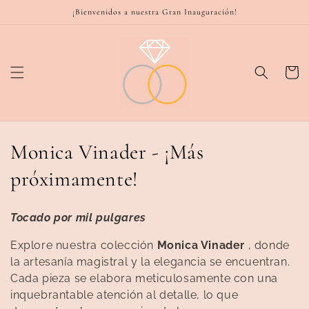
Ir
¡Bienvenidos a nuestra Gran Inauguración!
directamente
al contenido
Carrito
C
Monica Vinader - ¡Más
o
próximamente!
l
Tocado por mil pulgares
e
Explore nuestra colección
Monica Vinader
, donde
c
la artesanía magistral y la elegancia se encuentran.
Cada pieza se elabora meticulosamente con una
c
inquebrantable atención al detalle, lo que